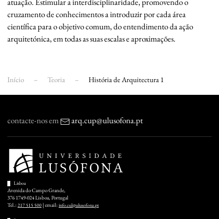
atuação. Estimular a interdisciplinaridade, promovendo o
cruzamento de conhecimentos a introduzir por cada área
científica para o objetivo comum, do entendimento da ação
arquitetónica, em todas as suas escalas e aproximações.
Início
Teoria
História de Arquitectura 1
contacte-nos em
arq.cup@ulusofona.pt
Lisboa
Avenida do Campo Grande,
376 1749-024 Lisboa, Portugal
Tel.:
| email:
217 515 500
info.cul@ulusofona.pt