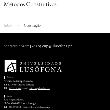
Métodos Construtivos
Início
Construção
contacte-nos em
arq.cup@ulusofona.pt
Lisboa
Avenida do Campo Grande,
376 1749-024 Lisboa, Portugal
Tel.:
| email:
217 515 500
info.cul@ulusofona.pt
Porto
Rua Augusto Rosa,
Nº 24, 4000-098 Porto - Portugal
Tel.:
| email:
222 073 230
info.cup@ulusofona.pt