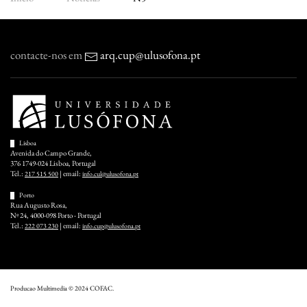
contacte-nos em
arq.cup@ulusofona.pt
Lisboa
Avenida do Campo Grande,
376 1749-024 Lisboa, Portugal
Tel.:
| email:
217 515 500
info.cul@ulusofona.pt
Porto
Rua Augusto Rosa,
Nº 24, 4000-098 Porto - Portugal
Tel.:
| email:
222 073 230
info.cup@ulusofona.pt
Producao Multimedia © 2024 COFAC.